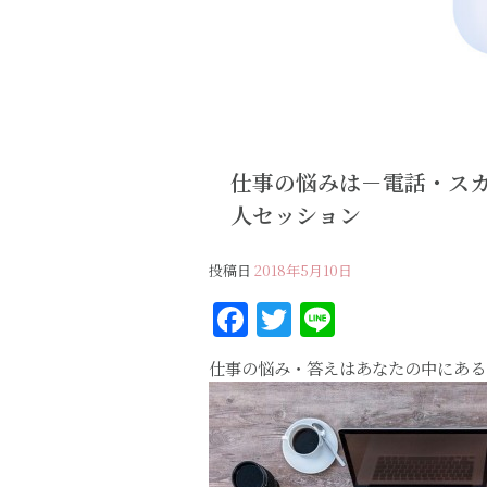
仕事の悩みは－電話・ス
人セッション
投稿日
2018年5月10日
F
T
Li
a
w
n
仕事の悩み・答えはあなたの中にある
c
it
e
e
te
b
r