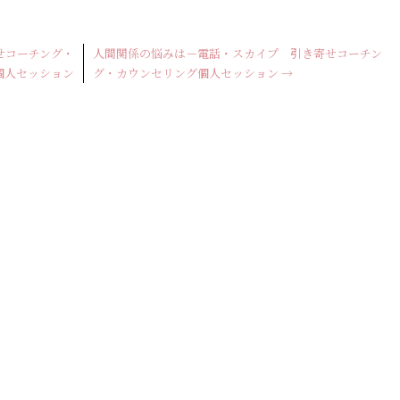
せコーチング・
人間関係の悩みは－電話・スカイプ 引き寄せコーチン
個人セッション
グ・カウンセリング個人セッション
→