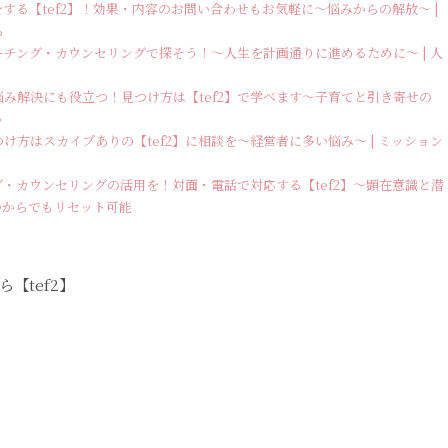
する【tef2】！効果・内容のお問い合わせもお気軽に～悩みからの解放～ |
ら
チング・カウンセリングで探そう！～人生を計画通りに進めるために～ | 人
み解決にも役立つ！見つけ方は【tef2】で学べます～子育てと引き寄せの
い
方はスカイプありの【tef2】に相談を～経営者に多い悩み～ | ミッション
・カウンセリングの活用を！対面・電話で対応する【tef2】～顕在意識と潜
つからでもリセット可能
【tef2】