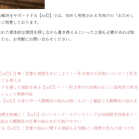
解決をサポートする【tef2】では、初めて利用される方向けの「おためし
をご用意しております。
まれた根本的な原因を探しながら書き換えるといった工程も必要があれば取
したら、お気軽にお問い合わせください。
ef2】仕事・恋愛も理想を手にしよう！～引き寄せの法則について～ | 引き
しても使える
グを通した相談を承る【tef2】へ！～引き寄せの法則の正しい活用術で成功
ッションで体験可能
tef2】が承り中～人間関係の悩みは続くもの～ | 電話で人間関係の悩みを
標を明確に！【tef2】のコーチング・カウンセリングは初回限定特典あり～
 電話は人間関係や仕事の悩みを打ち明けやすい
る【tef2】！恋愛の悩みに関する相談もお気軽に～理想の恋人の見つけ方