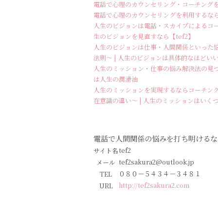
電話で心理のカウンセリング・コーチングを
電話で心理のカウンセリングを利用するな
人生のビジョンは電話・スカイプによるコー
生のビジョンを見直すなら【tef2】
人生のビジョンは仕事・人間関係といった悩
法則～ | 人生のビジョンは具体的なほどい
人生のミッション・仕事の悩み解決法の見つけ
は人生の潤滑油
人生のミッションを実現するならコーチング
在意識の違い～ | 人生のミッションはいく
電話で人間関係の悩みを打ち明けるなら
tef2
サイト名
tef2sakura2@outlook.jp
メール
０８０－５４３４－３４８１
TEL
http://tef2sakura2.com
URL