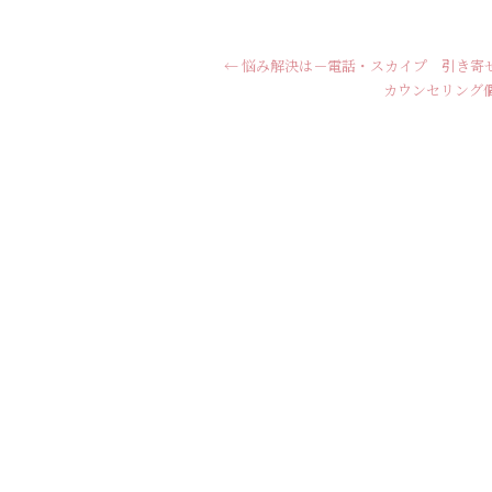
←
悩み解決は－電話・スカイプ 引き寄
カウンセリング