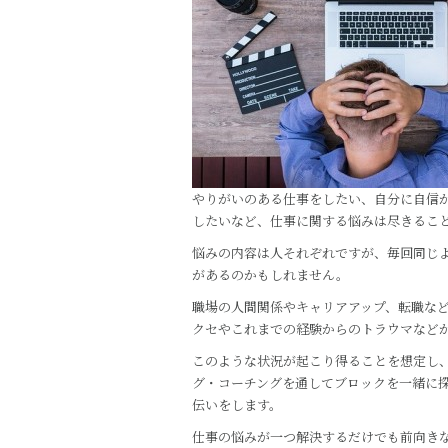
o
o
k
やりがいのある仕事をしたい、自分に自信
したいなど、仕事に関する悩みは尽きるこ
悩みの内容は人それぞれですが、毎回同じ
があるのかもしれません。
職場の人間関係やキャリアアップ、転職な
クセやこれまでの経験からのトラウマなど
このような状況が起こり得ることを想定し、
グ・コーチングを通してブロックを一緒に
伝いをします。
仕事の悩みが一つ解決するだけでも前向き