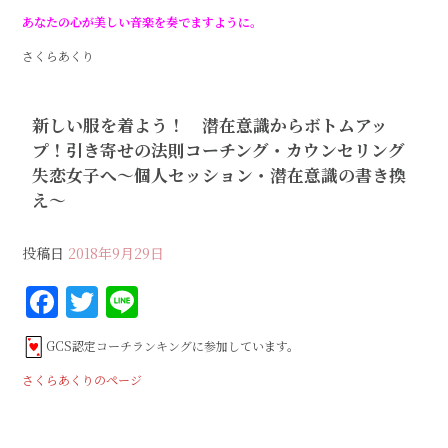
あなたの心が美しい音楽を奏でますように。
さくらあくり
新しい服を着よう！ 潜在意識からボトムアッ
プ！引き寄せの法則コーチング・カウンセリング
失恋女子へ〜個人セッション・潜在意識の書き換
え〜
投稿日
2018年9月29日
F
T
Li
a
w
n
GCS認定コーチランキングに参加しています。
c
it
e
さくらあくりのページ
e
te
b
r