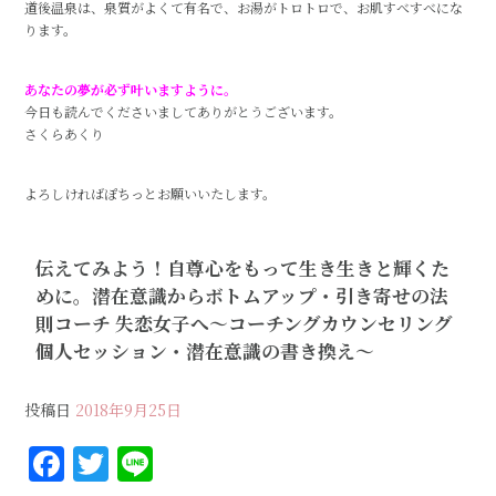
道後温泉は、泉質がよくて有名で、お湯がトロトロで、お肌すべすべにな
ります。
あなたの夢が必ず叶いますように。
今日も読んでくださいましてありがとうございます。
さくらあくり
よろしければぽちっとお願いいたします。
伝えてみよう！自尊心をもって生き生きと輝くた
めに。潜在意識からボトムアップ・引き寄せの法
則コーチ 失恋女子へ〜コーチングカウンセリング
個人セッション・潜在意識の書き換え〜
投稿日
2018年9月25日
F
T
Li