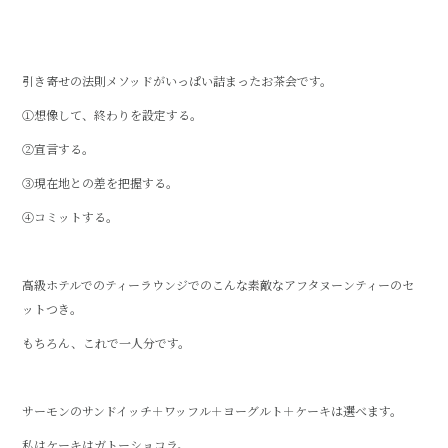
k
引き寄せの法則メソッドがいっぱい詰まったお茶会です。
①想像して、終わりを設定する。
②宣言する。
③現在地との差を把握する。
④コミットする。
高級ホテルでのティーラウンジでのこんな素敵なアフタヌーンティーのセ
ットつき。
もちろん、これで一人分です。
サーモンのサンドイッチ＋ワッフル＋ヨーグルト＋ケーキは選べます。
私はケーキはガトーショコラ。