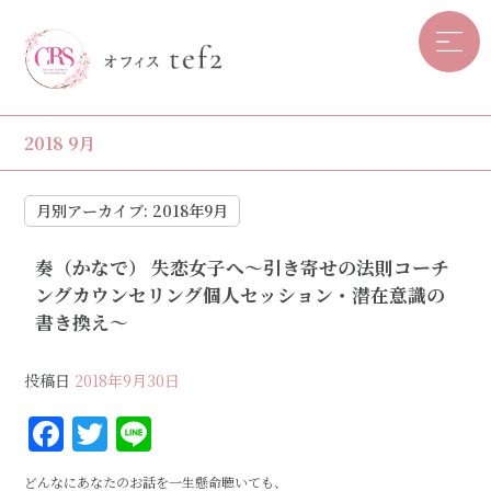
2018 9月
月別アーカイブ:
2018年9月
奏（かなで） 失恋女子へ〜引き寄せの法則コーチ
ングカウンセリング個人セッション・潜在意識の
書き換え〜
投稿日
2018年9月30日
F
T
Li
a
w
n
どんなにあなたのお話を一生懸命聴いても、