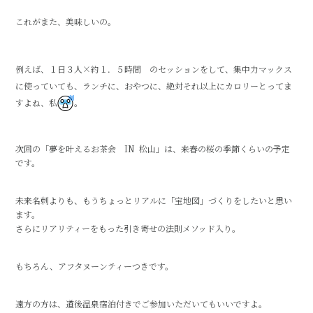
これがまた、美味しいの。
例えば、１日３人×約１．５時間 のセッションをして、集中力マックス
に使っていても、ランチに、おやつに、絶対それ以上にカロリーとってま
すよね、私
。
次回の「夢を叶えるお茶会 IN 松山」は、来春の桜の季節くらいの予定
です。
未来名刺よりも、もうちょっとリアルに「宝地図」づくりをしたいと思い
ます。
さらにリアリティーをもった引き寄せの法則メソッド入り。
もちろん、アフタヌーンティーつきです。
遠方の方は、道後温泉宿泊付きでご参加いただいてもいいですよ。