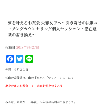
夢を叶えるお茶会 失恋女子へ〜引き寄せの法則コ
ーチングカウンセリング個人セッション・潜在意
識の書き換え〜
投稿日
2018年9月27日
F
T
Li
a
w
n
先週 ９月２１日
c
it
e
松山の道後温泉、山の手ホテル「マリアージュ」にて
e
te
夢を叶えるお茶会 ： 未来名刺をつくろう！
b
r
o
o
みんな、素敵な ３年後、５年後の名刺ができました。