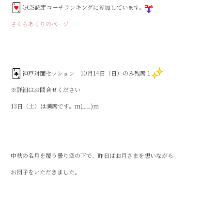
a
w
n
GCS認定コーチランキングに参加しています。
c
it
e
さくらあくりのページ
e
te
b
r
o
o
神戸対面セッション 10月14日（日）のみ残席１
k
※詳細はお問合せください
13日（土）は満席です。m(_ _)m
中秋の名月を覆う曇り空の下で、昨日はお月さまを想いながら
お団子をいただきました。