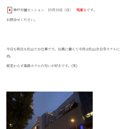
o
o
神戸対面セッション 10月14日（日）
残席１
です。
k
お問合せください。
今日も明日も松山でお仕事です。台風に備えて今夜は松山全日空ホテルに
泊。
相変わらず高級ホテルの匂いが好きです。(笑)