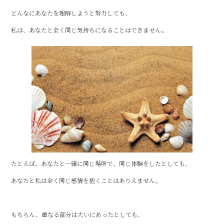
c
it
e
どんなにあなたを理解しようと努力しても、
e
te
私は、あなたと全く同じ気持ちになることはできません。
b
r
o
o
k
たとえば、あなたと一緒に同じ場所で、同じ体験をしたとしても、
あなたと私は全く同じ感情を抱くことはありえません。
もちろん、重なる部分は大いにあったとしても、