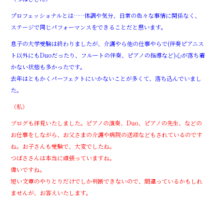
プロフェッショナルとは……体調や気分、日常の色々な事情に関係なく、
ステージで同じパフォーマンスをできることだと思います。
息子の大学受験は終わりましたが、介護やら他の仕事やらで(伴奏ピアニス
ト以外にもDuoだったり、フルートの伴奏、ピアノの指導など)心が落ち着
かない状態も多かったです。
去年はともかくパーフェクトにいかないことが多くて、落ち込んでいまし
た。
（私）
ブログも拝見いたしました。ピアノの演奏、Duo、ピアノの先生、などの
お仕事をしながら、お父さまの介護や病院の送迎などもされているのです
ね。お子さんも受験で、大変でしたね。
つばささんは本当に頑張っていますね。
偉いですね。
短い文章のやりとりだけでしか判断できないので、間違っているかもしれ
ませんが、お答えいたします。