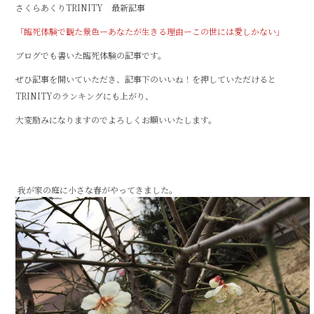
さくらあくりTRINITY 最新記事
c
it
e
「
臨死体験で観た景色ーあなたが生きる理由ーこの世には愛しかない
」
e
te
ブログでも書いた臨死体験の記事です。
b
r
ぜひ記事を開いていただき、記事下のいいね！を押していただけると
o
TRINITYのランキングにも上がり、
o
大変励みになりますのでよろしくお願いいたします。
k
我が家の庭に小さな春がやってきました。