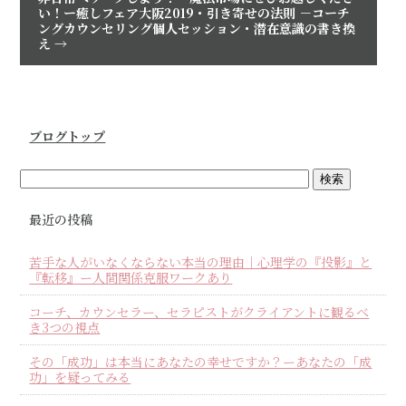
い！ー癒しフェア大阪2019・引き寄せの法則 －コーチ
ングカウンセリング個人セッション・潜在意識の書き換
え
→
ブログトップ
最近の投稿
苦手な人がいなくならない本当の理由｜心理学の『投影』と
『転移』ー人間関係克服ワークあり
コーチ、カウンセラー、セラピストがクライアントに観るべ
き3つの視点
その「成功」は本当にあなたの幸せですか？ーあなたの「成
功」を疑ってみる