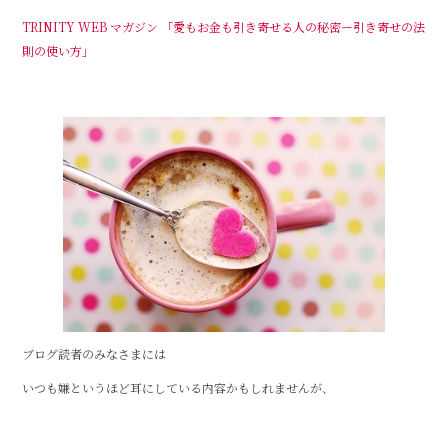
c
it
e
TRINITY WEB マガジン 「愛もお金も引き寄せる人の秘密ー引き寄せの法
e
te
則の使い方」
b
r
o
o
k
ブログ読者のみなさまには
いつも嫌というほど耳にしている内容かもしれませんが、