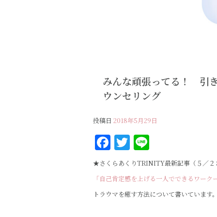
みんな頑張ってる！ 引
ウンセリング
投稿日
2018年5月29日
F
T
Li
a
w
n
★さくらあくりTRINITY最新記事（５／２
c
it
e
「自己肯定感を上げる一人でできるワーク
e
te
トラウマを癒す方法について書いています
b
r