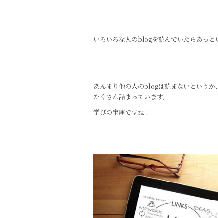
o
o
k
いろいろな人のblogを読んでいたらあっ
あんまり他の人のblogは読まないという
たくさん詰まっています。
学びの宝庫ですね！