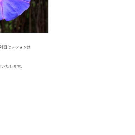
対面セッションは
先いたします。
。