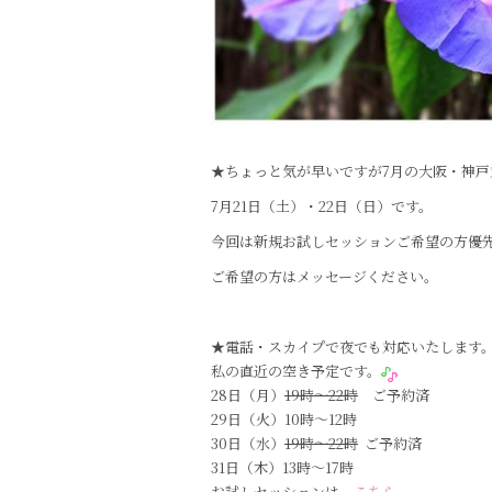
★ちょっと気が早いですが7月の大阪・神戸
7月21日（土）・22日（日）です。
今回は新規お試しセッションご希望の方優
ご希望の方はメッセージください。
★電話・スカイプで夜でも対応いたします
私の直近の空き予定です。
28日（月）
19時～22時
ご予約済
29日（火）10時～12時
30日（水）
19時～22時
ご予約済
31日（木）13時～17時
お試しセッションは
こちら