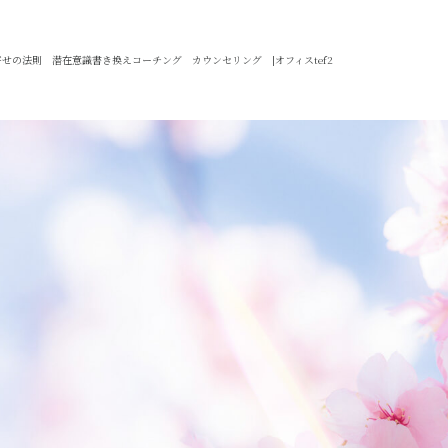
せの法則 潜在意識書き換えコーチング カウンセリング |オフィスtef2