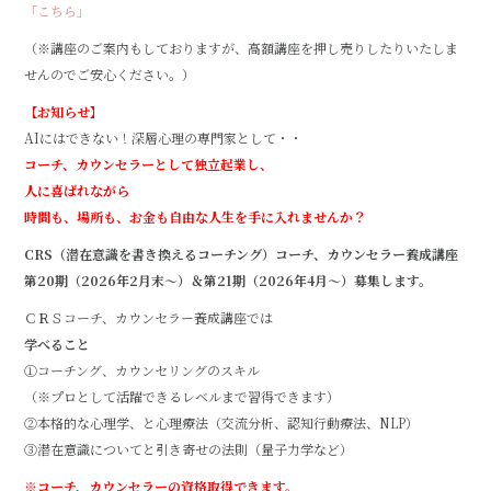
「こちら」
（※講座のご案内もしておりますが、高額講座を押し売りしたりいたしま
せんのでご安心ください。）
【お知らせ】
AIにはできない！深層心理の専門家として・・
コーチ、カウンセラーとして独立起業し、
人に喜ばれながら
時間も、場所も、お金も自由な人生を手に入れませんか？
CRS（潜在意識を書き換えるコーチング）コーチ、カウンセラー養成講座
第20期（2026年2月末～）＆第21期（2026年4月～）募集します。
ＣＲＳコーチ、カウンセラー養成講座では
学べること
①コーチング、カウンセリングのスキル
（※プロとして活躍できるレベルまで習得できます）
②本格的な心理学、と心理療法（交流分析、認知行動療法、NLP）
③潜在意識についてと引き寄せの法則（量子力学など）
※コーチ、カウンセラーの資格取得できます。