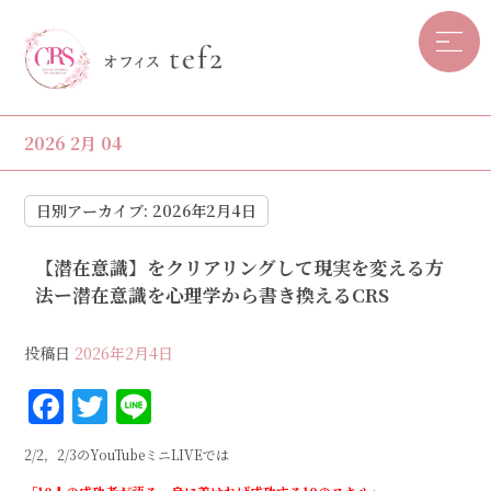
2026 2月 04
日別アーカイブ:
2026年2月4日
【潜在意識】をクリアリングして現実を変える方
法ー潜在意識を心理学から書き換えるCRS
投稿日
2026年2月4日
F
T
Li
a
w
n
2/2，2/3のYouTubeミニLIVEでは
c
it
e