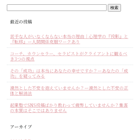
最近の投稿
苦手な人がいなくならない本当の理由｜心理学の『投影』と
『転移』ー人間関係克服ワークあり
コーチ、カウンセラー、セラピストがクライアントに観るべ
き3つの視点
その「成功」は本当にあなたの幸せですか？ーあなたの「成
功」を疑ってみる
漠然とした不安を抱えていませんか？ー漠然とした不安の正
体と解消法
起業塾でSNS投稿ばかり教わって疲弊していませんか？集客
の本質はそこではありません
アーカイブ