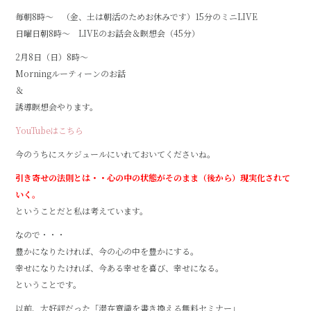
毎朝8時～ （金、土は朝活のためお休みです）15分のミニLIVE
日曜日朝8時～ LIVEのお話会＆瞑想会（45分）
2月8日（日）8時～
Morningルーティーンのお話
＆
誘導瞑想会やります。
YouTubeはこちら
今のうちにスケジュールにいれておいてくださいね。
引き寄せの法則とは・・心の中の状態がそのまま（後から）現実化されて
いく。
ということだと私は考えています。
なので・・・
豊かになりたければ、今の心の中を豊かにする。
幸せになりたければ、今ある幸せを喜び、幸せになる。
ということです。
以前、大好評だった「潜在意識を書き換える無料セミナー」