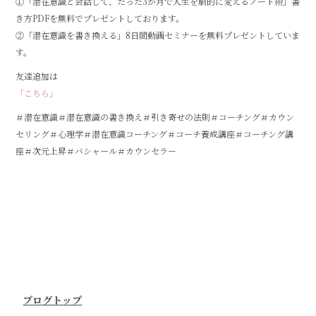
①「潜在意識と会話して、たった3か月で人生を劇的に変えるノート術」書
き方PDFを無料でプレゼントしております。
②「潜在意識を書き換える」8日間動画セミナーを無料プレゼントしていま
す。
友達追加は
「こちら」
＃潜在意識＃潜在意識の書き換え＃引き寄せの法則＃コーチング＃カウン
セリング＃心理学＃潜在意識コーチング＃コーチ養成講座＃コーチング講
座＃次元上昇＃バシャール＃カウンセラー
ブログトップ