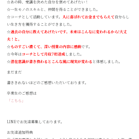
☆あの時、受講を決めた自分を褒めてあげたい！
☆一生モノのスキルと、仲間を得ることができました。
☆コーチとして活動しています。
人に喜ばれてお金までもらえて
自分らし
い生き方を獲得することができました。
☆
過去の自分に教えてあげたいです。
未来はこんなに変われるから!大丈
夫！と。
☆
ものすごい濃くて、深い授業の内容に感動
です。
☆今年は
コーチとして月収7桁達成
しました。
☆
潜在意識が書き換わるとこんな風に現実が変わる
と体感しました。
まだまだ
書ききれないほどのご感想いただいております。
卒業生のご感想は
「こちら」
LINEでお友達募集しております。
お友達追加特典