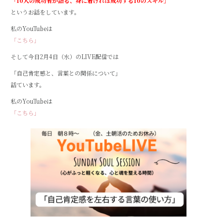
「10人の成功者が語る、身に着ければ成功する10のスキル」
e
te
というお話をしています。
b
r
私のYouTubeは
o
「こちら」
o
そして今日2月4日（水）のLIVE配信では
k
「自己肯定感と、言葉との関係について」
話ています。
私のYouTubeは
「こちら」