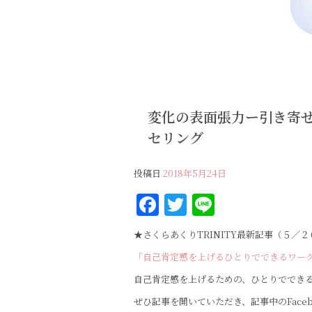
変化の表面張力ー引き寄
セリング
投稿日
2018年5月24日
F
T
Li
a
w
n
★さくらあくりTRINITY最新記事（５／２
c
it
e
「自己肯定感を上げるひとりでできるワー
e
te
自己肯定感を上げるための、ひとりでできる
b
r
ぜひ記事を開いていただき、記事中のFace