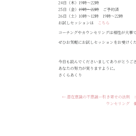
24日（木）19時～22時
25日（金）
19時～22時
ご予約済
26日（土）10時～12時 19時～22時
お試しセッションは
こちら
コーチングやカウンセリングは相性が大事
ぜひお気軽にお試しセッションをお受けく
今日も読んでくださいましてありがとうご
あなたの努力が実りますように。
さくらあくり
←
潜在意識の不思議ー引き寄せの法則 
ウンセリング 