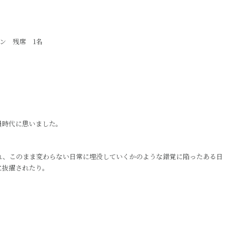
ン 残席 1名
員時代に思いました。
れ、このまま変わらない日常に埋没していくかのような錯覚に陥ったある日
に抜擢されたり。