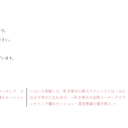
です。
ださい。
ざいます。
コーチング カ
いろいろ実験した、引き寄せの最大テクニックとは！みん
個人セッション
な必ず幸せになれます。ー引き寄せの法則コーチングカウ
ンセリング個人セッション・潜在意識の書き換え
→