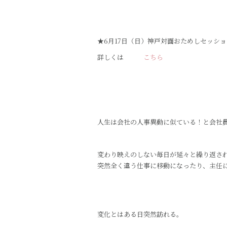
o
o
k
★6月17日（日）神戸対面おためしセッショ
詳しくは
こちら
人生は会社の人事異動に似ている！と会社
変わり映えのしない毎日が延々と繰り返さ
突然全く違う仕事に移動になったり、主任
変化とはある日突然訪れる。