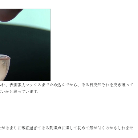
られ、表面張力マックスまでため込んでから、ある日突然それを突き破って
ないかと思っています。
れがあまりに微細過ぎてある到達点に達して初めて気が付くのかもしれませ