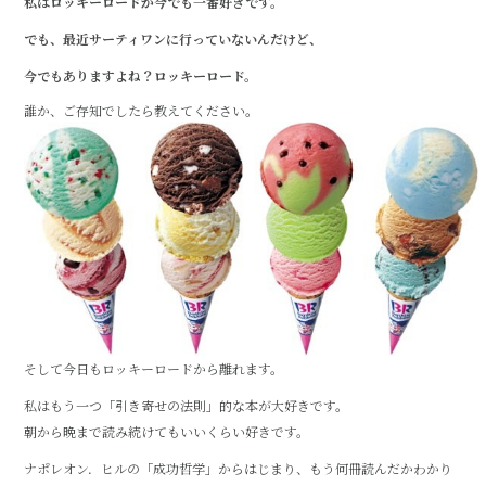
私はロッキーロードが今でも一番好きです。
e
te
でも、最近サーティワンに行っていないんだけど、
b
r
今でもありますよね？ロッキーロード。
o
誰か、ご存知でしたら教えてください。
o
k
そして今日もロッキーロードから離れます。
私はもう一つ「引き寄せの法則」的な本が大好きです。
朝から晩まで読み続けてもいいくらい好きです。
ナポレオン．ヒルの「成功哲学」からはじまり、もう何冊読んだかわかり