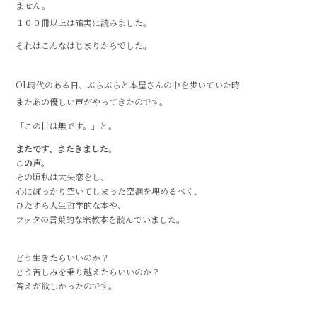
ません。
１００冊以上は確実に読みました。
それはこんなはじまりからでした。
OL時代のある日、ぶらぶらと本屋さんの中を歩いていた時
またあの優しい声がやってきたのです。
「この世は無です。」と。
またです、またきました。
この声。
その頃私は大失恋をし、
心にぽっかり空いてしまった空洞を埋めるべく、
ひたすら人生哲学的な本や、
ブッタの言葉的な宗教本を読んでいました。
どう生きたらいいのか？
どう苦しみを乗り越えたらいいのか？
答えが欲しかったのです。