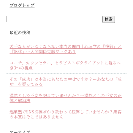
ブログトップ
最近の投稿
苦手な人がいなくならない本当の理由｜心理学の『投影』と
『転移』ー人間関係克服ワークあり
コーチ、カウンセラー、セラピストがクライアントに観るべ
き3つの視点
その「成功」は本当にあなたの幸せですか？ーあなたの「成
功」を疑ってみる
漠然とした不安を抱えていませんか？ー漠然とした不安の正
体と解消法
起業塾でSNS投稿ばかり教わって疲弊していませんか？集客
の本質はそこではありません
アーカイブ