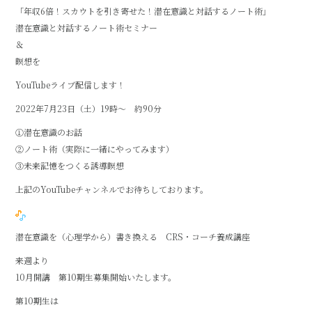
「年収6倍！スカウトを引き寄せた！潜在意識と対話するノート術」
潜在意識と対話するノート術セミナー
＆
瞑想を
YouTubeライブ配信します！
2022年7月23日（土）19時～ 約90分
①潜在意識のお話
②ノート術（実際に一緒にやってみます）
③未来記憶をつくる誘導瞑想
上記のYouTubeチャンネルでお待ちしております。
潜在意識を（心理学から）書き換える CRS・コーチ養成講座
来週より
10月開講 第10期生募集開始いたします。
第10期生は