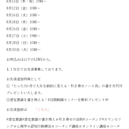
8月11日（木・祝）19時～
8月12日（金）10時～
8月16日（火）10時～
8月18日（木）10時～
8月26日（金）10時～
8月27日（土）19時～
8月28日（日）10時～
8月30日（火）10時～
お申込みは以下のLINEから。
ＬＩＮＥでお友達募集しております。
お友達追加特典として
①「たった3か月で人生を劇的に変える・引き寄せノート術」の書き方PDF
プレゼントいたします。
②潜在意識を書き換える！8日間動画セミナーを無料プレゼント中
お友達登録は
「こちら」
#潜在意識#潜在意識の書き換え＃引き寄せの法則#コーチング#カウンセリ
ング＃心理学＃認知行動療法＃コーチング講座＃オンライン講座＃コーチ