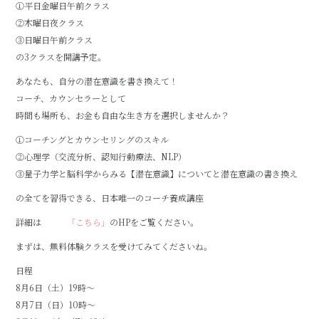
①平日金曜日午前クラス
②木曜日夜クラス
③日曜日午前クラス
の3クラスを開講予定。
あなたも、自分の潜在意識を書き換えて！
コーチ、カウンセラーとして
時間も場所も、お金も自由な生き方を選択しませんか？
①コーチングとカウンセリングのスキル
②心理学（交流分析、認知行動療法、NLP）
③量子力学と脳科学からみる【潜在意識】についてと潜在意識の書き換え
の全てを習得できる、日本唯一のコーチ養成講座
詳細は
「こちら」
のHPをご覧ください。
まずは、無料体験クラスを受けてみてくださいね。
日程
8月6日（土）19時～
8月7日（日）10時～