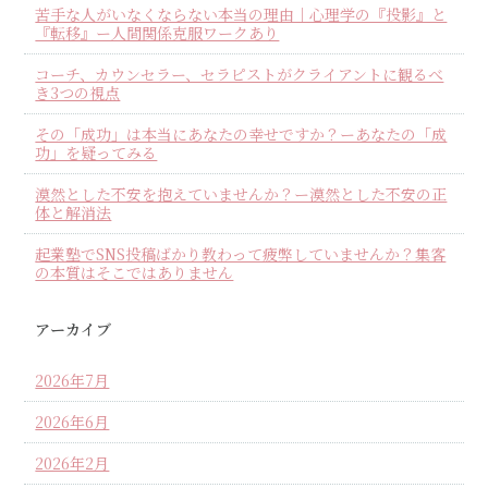
苦手な人がいなくならない本当の理由｜心理学の『投影』と
『転移』ー人間関係克服ワークあり
コーチ、カウンセラー、セラピストがクライアントに観るべ
き3つの視点
その「成功」は本当にあなたの幸せですか？ーあなたの「成
功」を疑ってみる
漠然とした不安を抱えていませんか？ー漠然とした不安の正
体と解消法
起業塾でSNS投稿ばかり教わって疲弊していませんか？集客
の本質はそこではありません
アーカイブ
2026年7月
2026年6月
2026年2月