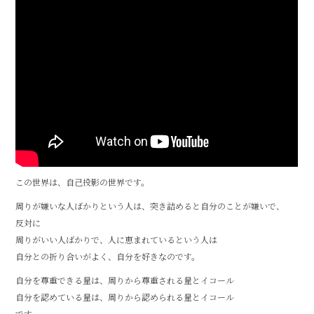
c
it
e
e
te
b
r
o
o
k
この世界は、自己投影の世界です。
周りが嫌いな人ばかりという人は、突き詰めると自分のことが嫌いで、
反対に
周りがいい人ばかりで、人に恵まれているという人は
自分との折り合いがよく、自分を好きなのです。
自分を尊重できる量は、周りから尊重される量とイコール
自分を認めている量は、周りから認められる量とイコール
です。