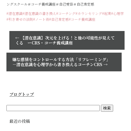
ングスクール＃コーチ養成講座＃自己受容＃自己肯定感
#潜在意識
#潜在意識の書き換え
#コーチング
#カウンセリング
#起業
#心理学
#引き寄せの法則
#ノート術
#自己肯定感
#コーチ養成講座
←
【潜在意識】次元を上げる！と他の可能性が見えて
くる ーCRS・コーチ養成講座
嫌な感情をコントロールする方法「リフレーミング」
－潜在意識を心理学から書き換えるコーチンCRS
→
ブログトップ
最近の投稿