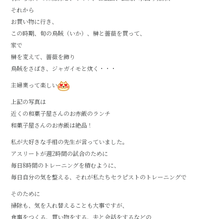
それから
お買い物に行き、
この時期、旬の烏賊（いか）、榊と薔薇を買って、
家で
榊を変えて、薔薇を飾り
烏賊をさばき、ジャガイモと炊く・・・
主婦業って楽しい
上記の写真は
近くの和菓子屋さんのお赤飯のランチ
和菓子屋さんのお赤飯は絶品！
私が大好きな手相の先生が言っていました。
アスリートが週2時間の試合のために
毎日8時間のトレーニングを積むように、
毎日自分の気を整える、それが私たちセラピストのトレーニングで
そのために
掃除も、気を入れ替えることも大事ですが、
食事をつくる、買い物をする、夫と会話をするなどの