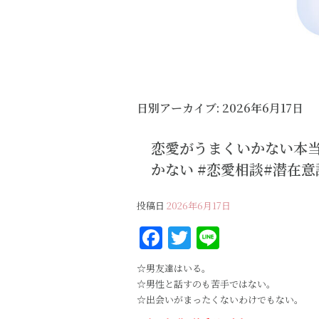
日別アーカイブ:
2026年6月17日
恋愛がうまくいかない本
かない #恋愛相談#潜在意
投稿日
2026年6月17日
F
T
Li
a
w
n
☆男友達はいる。
c
it
e
☆男性と話すのも苦手ではない。
e
te
☆出会いがまったくないわけでもない。