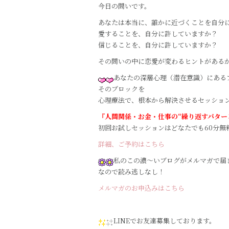
今日の問いです。
あなたは本当に、誰かに近づくことを自分
愛することを、自分に許していますか？
信じることを、自分に許していますか？
その問いの中に恋愛が変わるヒントがある
あなたの深層心理（潜在意識）にある
そのブロックを
心理療法で、根本から解決させるセッショ
『人間関係・お金・仕事の“繰り返すパター
初回お試しセッションはどなたでも60分無料
詳細、ご予約はこちら
私のこの濃～いブログがメルマガで届
なので読み逃しなし！
メルマガのお申込みはこちら
LINEでお友達募集しております。