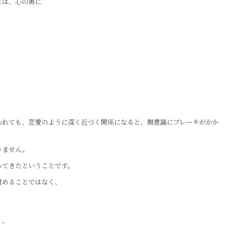
には、心の奥に
われても、恋愛のように深く近づく関係になると、無意識にブレーキがかか
りません。
ってきたということです。
責めることではなく、
く、