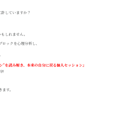
に許していますか？
かもしれません。
ブロックを心理分析し、
ン
ン”を読み解き、本来の自分に戻る個人セッション』
!!
きます。