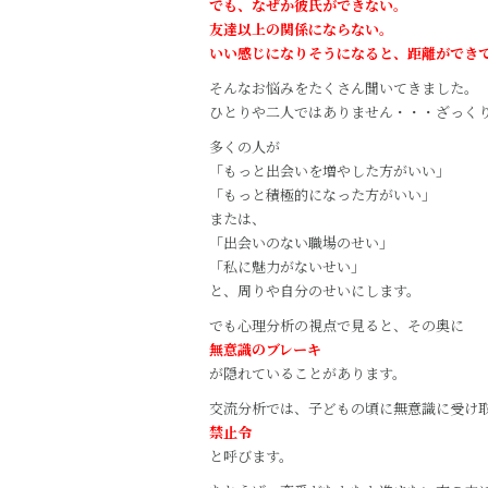
b
r
でも、なぜか彼氏ができない。
友達以上の関係にならない。
o
いい感じになりそうになると、距離ができ
o
そんなお悩みをたくさん聞いてきました。
k
ひとりや二人ではありません・・・ざっくり
多くの人が
「もっと出会いを増やした方がいい」
「もっと積極的になった方がいい」
または、
「出会いのない職場のせい」
「私に魅力がないせい」
と、周りや自分のせいにします。
でも心理分析の視点で見ると、その奥に
無意識のブレーキ
が隠れていることがあります。
交流分析では、子どもの頃に無意識に受け
禁止令
と呼びます。