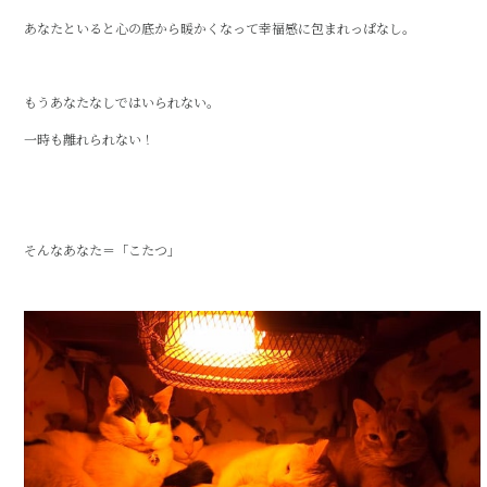
c
it
e
あなたといると心の底から暖かくなって幸福感に包まれっぱなし。
e
te
b
r
もうあなたなしではいられない。
o
o
一時も離れられない！
k
そんなあなた＝「こたつ」