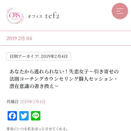
2019 2月 04
日別アーカイブ:
2019年2月4日
あなたから逃れられない！失恋女子〜引き寄せの
法則コーチングカウンセリング個人セッション・
潜在意識の書き換え〜
投稿日
2019年2月4日
F
T
Li
a
w
n
本当にいつも私をほっとさせてくれる。