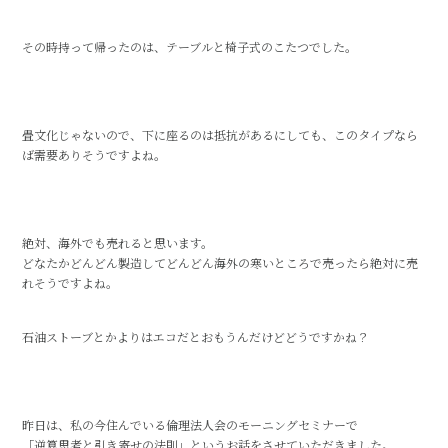
その時持って帰ったのは、テーブルと椅子式のこたつでした。
畳文化じゃないので、下に座るのは抵抗があるにしても、このタイプなら
ば需要ありそうですよね。
絶対、海外でも売れると思います。
どなたかどんどん製造してどんどん海外の寒いところで売ったら絶対に売
れそうですよね。
石油ストーブとかよりはエコだとおもうんだけどどうですかね？
昨日は、私の今住んでいる倫理法人会のモーニングセミナーで
「逆算思考と引き寄せの法則」というお話をさせていただきました。