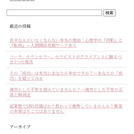
最近の投稿
苦手な人がいなくならない本当の理由｜心理学の『投影』と
『転移』ー人間関係克服ワークあり
コーチ、カウンセラー、セラピストがクライアントに観るべ
き3つの視点
その「成功」は本当にあなたの幸せですか？ーあなたの「成
功」を疑ってみる
漠然とした不安を抱えていませんか？ー漠然とした不安の正
体と解消法
起業塾でSNS投稿ばかり教わって疲弊していませんか？集客
の本質はそこではありません
アーカイブ