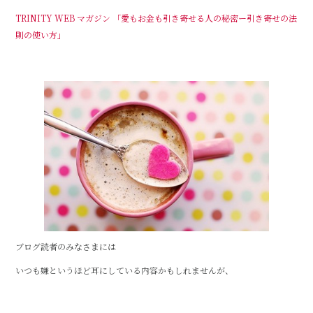
c
it
e
TRINITY WEB マガジン 「愛もお金も引き寄せる人の秘密ー引き寄せの法
e
te
則の使い方」
b
r
o
o
k
ブログ読者のみなさまには
いつも嫌というほど耳にしている内容かもしれませんが、