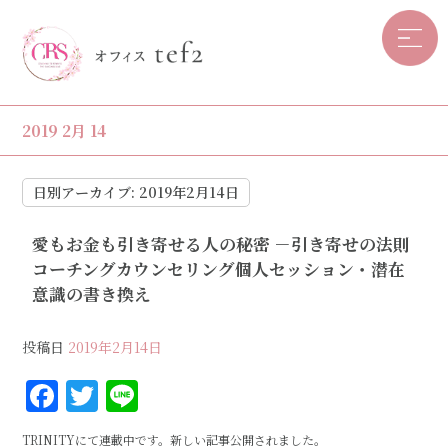
2019 2月 14
日別アーカイブ:
2019年2月14日
愛もお金も引き寄せる人の秘密 －引き寄せの法則
コーチングカウンセリング個人セッション・潜在
意識の書き換え
投稿日
2019年2月14日
F
T
Li
a
w
n
TRINITYにて連載中です。新しい記事公開されました。