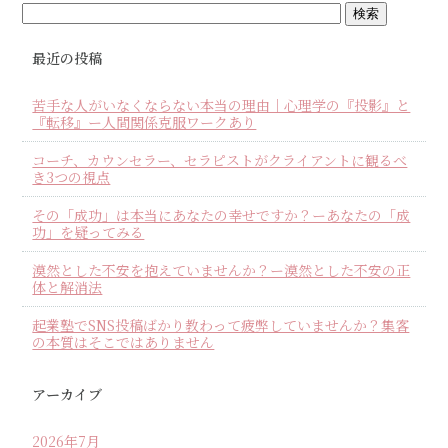
最近の投稿
苦手な人がいなくならない本当の理由｜心理学の『投影』と
『転移』ー人間関係克服ワークあり
コーチ、カウンセラー、セラピストがクライアントに観るべ
き3つの視点
その「成功」は本当にあなたの幸せですか？ーあなたの「成
功」を疑ってみる
漠然とした不安を抱えていませんか？ー漠然とした不安の正
体と解消法
起業塾でSNS投稿ばかり教わって疲弊していませんか？集客
の本質はそこではありません
アーカイブ
2026年7月