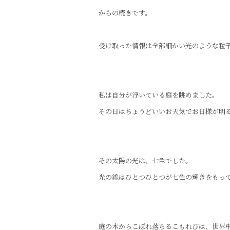
b
r
からの続きです。
o
o
受け取った情報は全部細かい光のような粒
k
私は自分が浮いている庭を眺めました。
その日はちょうどいいお天気でお日様が明
その太陽の光は、七色でした。
光の線はひとつひとつが七色の輝きをもっ
庭の木からこぼれ落ちるこもれびは、世界