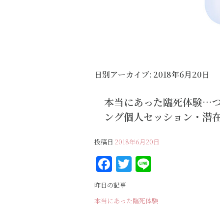
日別アーカイブ:
2018年6月20日
本当にあった臨死体験…つ
ング個人セッション・潜
投稿日
2018年6月20日
F
T
Li
a
w
n
昨日の記事
c
it
e
本当にあった臨死体験
e
te