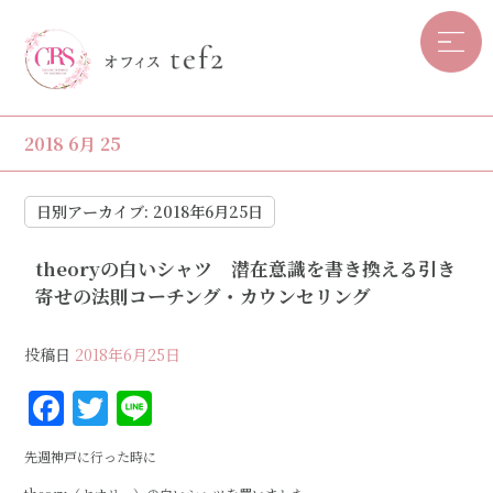
2018 6月 25
日別アーカイブ:
2018年6月25日
theoryの白いシャツ 潜在意識を書き換える引き
寄せの法則コーチング・カウンセリング
投稿日
2018年6月25日
F
T
Li
a
w
n
先週神戸に行った時に
c
it
e