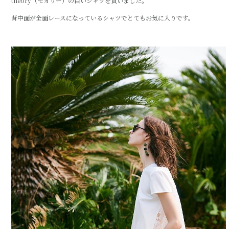
theory（セオリー）の白いシャツを買いました。
e
te
背中面が全面レースになっているシャツでとてもお気に入りです。
b
r
o
o
k