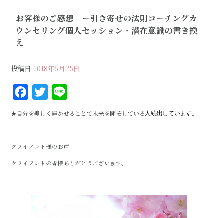
お客様のご感想 ー引き寄せの法則コーチングカ
ウンセリング個人セッション・潜在意識の書き換
え
投稿日
2018年6月25日
F
T
Li
a
w
n
★自分を美しく輝かせることで未来を開拓している
人続出しています。
c
it
e
e
te
クライアント様のお声
b
r
クライアントの皆様ありがとうございます。
o
o
k